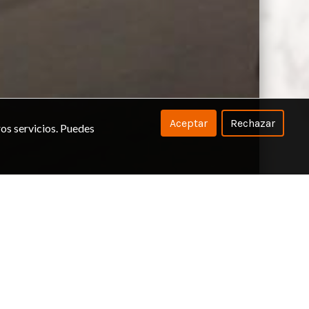
Aceptar
Rechazar
os servicios. Puedes
 ENCIMERAS
s conforma una empresa moderna
yectoria de mas de 40 años de